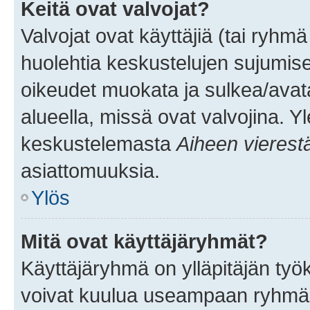
Keitä ovat valvojat?
Valvojat ovat käyttäjiä (tai ryhmä
huolehtia keskustelujen sujumise
oikeudet muokata ja sulkea/avata, 
alueella, missä ovat valvojina. Y
keskustelemasta
Aiheen vierest
asiattomuuksia.
Ylös
Mitä ovat käyttäjäryhmät?
Käyttäjäryhmä on ylläpitäjän työka
voivat kuulua useampaan ryhmään