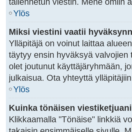
tallennetun viestin. Mene omiin a
Ylös
Miksi viestini vaatii hyväksyn
Ylläpitäjä on voinut laittaa alueen
täytyy ensin hyväksyä valvojien 
olet joutunut käyttäjäryhmään, jo
julkaisua. Ota yhteyttä ylläpitäjii
Ylös
Kuinka tönäisen viestiketjuan
Klikkaamalla "Tönäise" linkkiä voi
takaisin ensimmäiselle sivulle. M