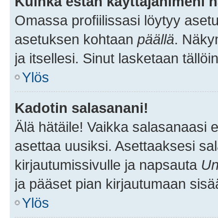
Kuinka estän käyttäjänimeni n
Omassa profiilissasi löytyy aset
asetuksen kohtaan
päällä
. Näkym
ja itsellesi. Sinut lasketaan tällö
Ylös
Kadotin salasanani!
Älä hätäile! Vaikka salasanaasi 
asettaa uusiksi. Asettaaksesi s
kirjautumissivulle ja napsauta
Un
ja pääset pian kirjautumaan sisä
Ylös