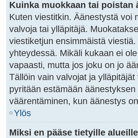
Kuinka muokkaan tai poistan
Kuten viestitkin. Äänestystä voi
valvoja tai ylläpitäjä. Muokatak
viestiketjun ensimmäistä viestiä
yhteydessä. Mikäli kukaan ei ol
vapaasti, mutta jos joku on jo ä
Tällöin vain valvojat ja ylläpitäjä
pyritään estämään äänestyksen 
väärentäminen, kun äänestys on
Ylös
Miksi en pääse tietyille alueill