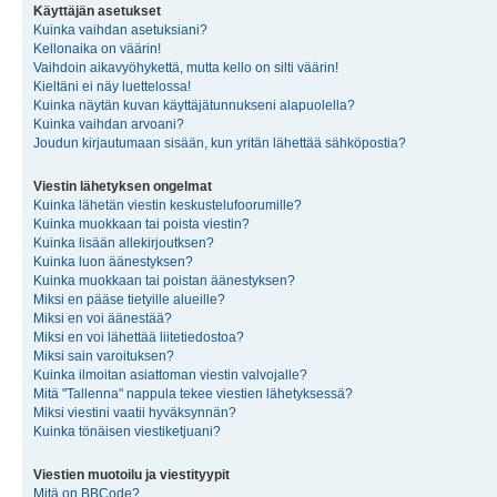
Käyttäjän asetukset
Kuinka vaihdan asetuksiani?
Kellonaika on väärin!
Vaihdoin aikavyöhykettä, mutta kello on silti väärin!
Kieltäni ei näy luettelossa!
Kuinka näytän kuvan käyttäjätunnukseni alapuolella?
Kuinka vaihdan arvoani?
Joudun kirjautumaan sisään, kun yritän lähettää sähköpostia?
Viestin lähetyksen ongelmat
Kuinka lähetän viestin keskustelufoorumille?
Kuinka muokkaan tai poista viestin?
Kuinka lisään allekirjoutksen?
Kuinka luon äänestyksen?
Kuinka muokkaan tai poistan äänestyksen?
Miksi en pääse tietyille alueille?
Miksi en voi äänestää?
Miksi en voi lähettää liitetiedostoa?
Miksi sain varoituksen?
Kuinka ilmoitan asiattoman viestin valvojalle?
Mitä "Tallenna" nappula tekee viestien lähetyksessä?
Miksi viestini vaatii hyväksynnän?
Kuinka tönäisen viestiketjuani?
Viestien muotoilu ja viestityypit
Mitä on BBCode?