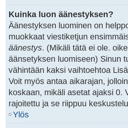
Kuinka luon äänestyksen?
Äänestyksen luominen on helppoa.
muokkaat viestiketjun ensimmäis
äänestys
. (Mikäli tätä ei ole. oik
äänsetyksen luomiseen) Sinun tu
vähintään kaksi vaihtoehtoa Lisää
Voit myös antaa aikarajan, jolloi
koskaan, mikäli asetat ajaksi 0.
rajoitettu ja se riippuu keskustel
Ylös