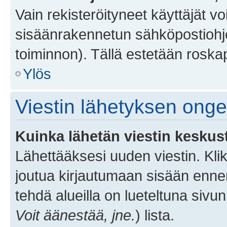
Vain rekisteröityneet käyttäjät v
sisäänrakennetun sähköpostiohjel
toiminnon). Tällä estetään roskap
Ylös
Viestin lähetyksen ong
Kuinka lähetän viestin keskus
Lähettääksesi uuden viestin. Kl
joutua kirjautumaan sisään ennen 
tehdä alueilla on lueteltuna sivun
Voit äänestää, jne.
) lista.