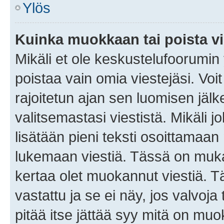
Ylös
Kuinka muokkaan tai poista vi
Mikäli et ole keskustelufoorumin y
poistaa vain omia viestejäsi. Voi
rajoitetun ajan sen luomisen jäl
valitsemastasi viestistä. Mikäli jo
lisätään pieni teksti osoittama
lukemaan viestiä. Tässä on mu
kertaa olet muokannut viestiä. Tä
vastattu ja se ei näy, jos valvoja
pitää itse jättää syy mitä on muo