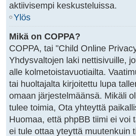
aktiivisempi keskusteluissa.
Ylös
Mikä on COPPA?
COPPA, tai "Child Online Privac
Yhdysvaltojen laki nettisivuille, 
alle kolmetoistavuotiailta. Vaa
tai huoltajalta kirjoitettu lupa ta
omaan järjestelmäänsä. Mikäli 
tulee toimia, Ota yhteyttä paika
Huomaa, että phpBB tiimi ei voi t
ei tule ottaa yteyttä muutenkuin t