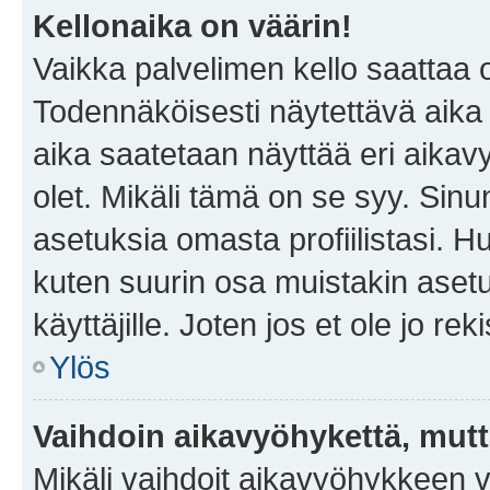
Kellonaika on väärin!
Vaikka palvelimen kello saattaa 
Todennäköisesti näytettävä aika
aika saatetaan näyttää eri aika
olet. Mikäli tämä on se syy. Si
asetuksia omasta profiilistasi. 
kuten suurin osa muistakin asetuks
käyttäjille. Joten jos et ole jo rek
Ylös
Vaihdoin aikavyöhykettä, mutta 
Mikäli vaihdoit aikavyöhykkeen 