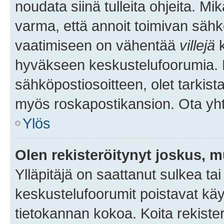
noudata siinä tulleita ohjeita. Mi
varma, että annoit toimivan sähk
vaatimiseen on vähentää
villejä
k
hyväkseen keskustelufoorumia. Mi
sähköpostiosoitteen, olet tarkista
myös roskapostikansion. Ota yhte
Ylös
Olen rekisteröitynyt joskus, 
Ylläpitäjä on saattanut sulkea ta
keskustelufoorumit poistavat k
tietokannan kokoa. Koita rekister