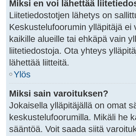
Miksi en voi lähettää liitetied
Liitetiedostotjen lähetys on sallit
Keskustelufoorumin ylläpitäjä ei v
kaikille alueille tai ehkäpä vain 
liitetiedostoja. Ota yhteys ylläpit
lähettää liitteitä.
Ylös
Miksi sain varoituksen?
Jokaisella ylläpitäjällä on omat 
keskustelufoorumilla. Mikäli he ka
sääntöä. Voit saada siitä varoi