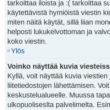
tarkoittaa iloista ja :( tarkoittaa 
käytettävistä hymiöistä viestin k
miten näitä käytät, sillä liian m
helposti lukukelvottoman ja valvo
koko viestin.
Ylös
Voinko näyttää kuvia viesteis
Kyllä, voit näyttää kuvia viestien 
liitetiedostojen lähettämisen. Vo
keskustelualueelle. Muussa tapa
ulkopuoliseslta palvelimelta. Es