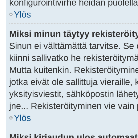
konfigurointivirhe heidän puolella
Ylös
Miksi minun täytyy rekisteröit
Sinun ei välttämättä tarvitse. Se
kiinni sallivatko he rekisteröitym
Mutta kuitenkin. Rekisteröitymine
jotka eivät ole sallittuja vierail
yksityisviestit, sähköpostin lähet
jne... Rekisteröityminen vie vain
Ylös
Miksi kirjaudun ulos automaat