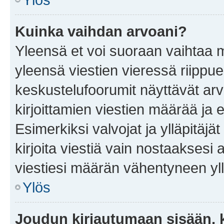
Kuinka vaihdan arvoani?
Yleensä et voi suoraan vaihtaa 
yleensä viestien vieressä riippu
keskustelufoorumit näyttävät ar
kirjoittamien viestien määrää ja er
Esimerkiksi valvojat ja ylläpitäjä
kirjoita viestiä vain nostaakses
viestiesi määrän vähentyneen yl
Ylös
Joudun kirjautumaan sisään, k