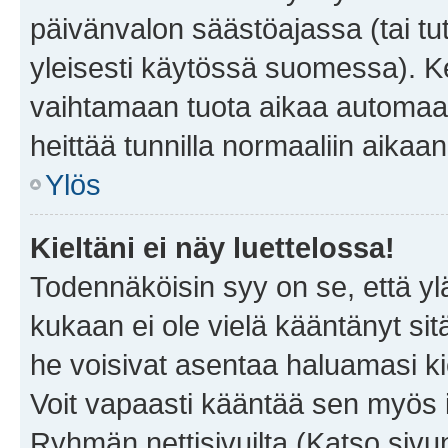
päivänvalon säästöajassa (tai tu
yleisesti käytössä suomessa). Ke
vaihtamaan tuota aikaa automaatti
heittää tunnilla normaaliin aikaan
Ylös
Kieltäni ei näy luettelossa!
Todennäköisin syy on se, että yläp
kukaan ei ole vielä kääntänyt sitä 
he voisivat asentaa haluamasi ki
Voit vapaasti kääntää sen myös i
Ryhmän nettisivuilta (Katso sivun