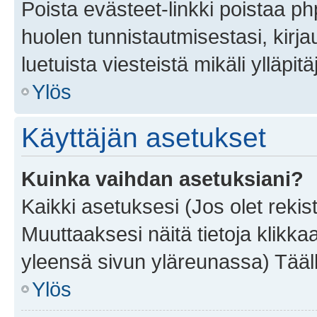
Poista evästeet-linkki poistaa p
huolen tunnistautmisestasi, kirja
luetuista viesteistä mikäli ylläpitä
Ylös
Käyttäjän asetukset
Kuinka vaihdan asetuksiani?
Kaikki asetuksesi (Jos olet rekist
Muuttaaksesi näitä tietoja klikka
yleensä sivun yläreunassa) Tääll
Ylös