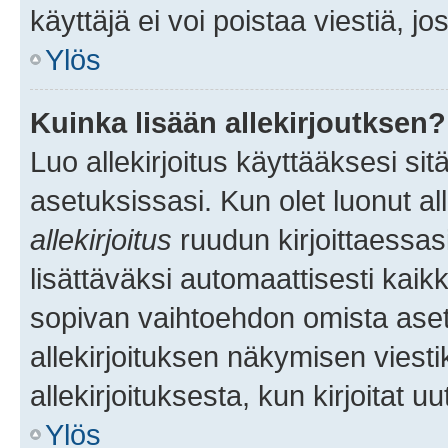
käyttäjä ei voi poistaa viestiä, jo
Ylös
Kuinka lisään allekirjoutksen?
Luo allekirjoitus käyttääksesi si
asetuksissasi. Kun olet luonut all
allekirjoitus
ruudun kirjoittaessasi
lisättäväksi automaattisesti kaikki
sopivan vaihtoehdon omista asetu
allekirjoituksen näkymisen viesti
allekirjoituksesta, kun kirjoitat uu
Ylös