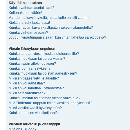
Käyttäjän asetukset
Kuinka vaihdan asetuksiani?
Kellonaika on väärin!
Vaihdoin aikavyöhykettä, mutta kello on silti väärin!
Kieltäni ei näy luettelossa!
Kuinka näytän kuvan käyttäjätunnukseni alapuolella?
Kuinka vaihdan arvoani?
Joudun kirjautumaan sisään, kun yritän lähettää sähköpostia?
Viestin lähetyksen ongelmat
Kuinka lähetän viestin keskustelufoorumille?
Kuinka muokkaan tai poista viestin?
Kuinka lisään allekirjoutksen?
Kuinka luon äänestyksen?
Kuinka muokkaan tai poistan äänestyksen?
Miksi en pääse tietyille alueille?
Miksi en voi äänestää?
Miksi en voi lähettää liitetiedostoa?
Miksi sain varoituksen?
Kuinka ilmoitan asiattoman viestin valvojalle?
Mitä "Tallenna" nappula tekee viestien lähetyksessä?
Miksi viestini vaatii hyväksynnän?
Kuinka tönäisen viestiketjuani?
Viestien muotoilu ja viestityypit
Mitä on BBCode?