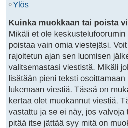
Ylös
Kuinka muokkaan tai poista vi
Mikäli et ole keskustelufoorumin y
poistaa vain omia viestejäsi. Voi
rajoitetun ajan sen luomisen jäl
valitsemastasi viestistä. Mikäli jo
lisätään pieni teksti osoittama
lukemaan viestiä. Tässä on mu
kertaa olet muokannut viestiä. Tä
vastattu ja se ei näy, jos valvoja
pitää itse jättää syy mitä on muo