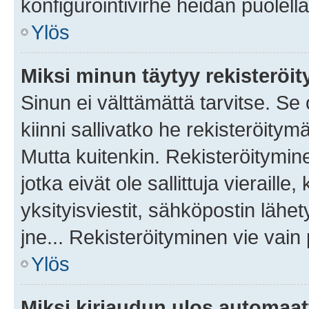
konfigurointivirhe heidän puolella
Ylös
Miksi minun täytyy rekisteröit
Sinun ei välttämättä tarvitse. Se
kiinni sallivatko he rekisteröitym
Mutta kuitenkin. Rekisteröitymine
jotka eivät ole sallittuja vierail
yksityisviestit, sähköpostin lähet
jne... Rekisteröityminen vie vain
Ylös
Miksi kirjaudun ulos automaat