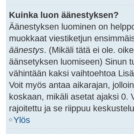
Kuinka luon äänestyksen?
Äänestyksen luominen on helppoa.
muokkaat viestiketjun ensimmäis
äänestys
. (Mikäli tätä ei ole. oik
äänsetyksen luomiseen) Sinun tu
vähintään kaksi vaihtoehtoa Lisää
Voit myös antaa aikarajan, jolloi
koskaan, mikäli asetat ajaksi 0.
rajoitettu ja se riippuu keskustel
Ylös