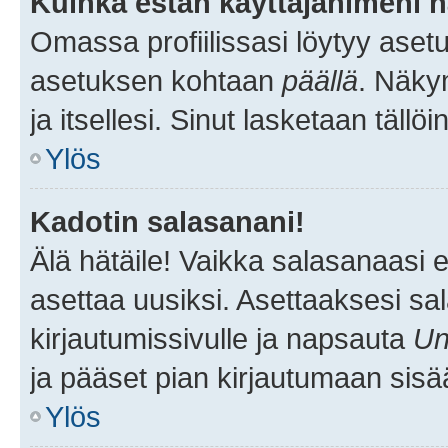
Kuinka estän käyttäjänimeni n
Omassa profiilissasi löytyy aset
asetuksen kohtaan
päällä
. Näkym
ja itsellesi. Sinut lasketaan tällö
Ylös
Kadotin salasanani!
Älä hätäile! Vaikka salasanaasi 
asettaa uusiksi. Asettaaksesi s
kirjautumissivulle ja napsauta
Un
ja pääset pian kirjautumaan sisä
Ylös