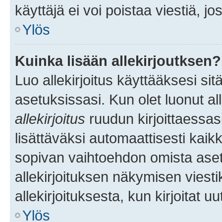
käyttäjä ei voi poistaa viestiä, jo
Ylös
Kuinka lisään allekirjoutksen?
Luo allekirjoitus käyttääksesi si
asetuksissasi. Kun olet luonut all
allekirjoitus
ruudun kirjoittaessasi
lisättäväksi automaattisesti kaikki
sopivan vaihtoehdon omista asetu
allekirjoituksen näkymisen viesti
allekirjoituksesta, kun kirjoitat uu
Ylös