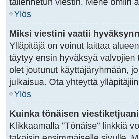
tallennetun viestin. Mene omiin a
Ylös
Miksi viestini vaatii hyväksyn
Ylläpitäjä on voinut laittaa alueen
täytyy ensin hyväksyä valvojien 
olet joutunut käyttäjäryhmään, jo
julkaisua. Ota yhteyttä ylläpitäjii
Ylös
Kuinka tönäisen viestiketjuan
Klikkaamalla "Tönäise" linkkiä voi
takaisin ensimmäiselle sivulle. M