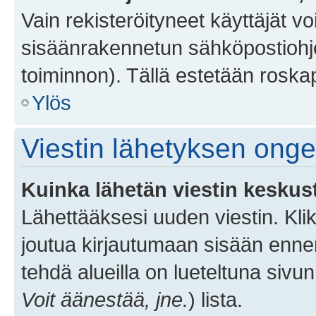
Vain rekisteröityneet käyttäjät v
sisäänrakennetun sähköpostiohjel
toiminnon). Tällä estetään roskap
Ylös
Viestin lähetyksen ong
Kuinka lähetän viestin keskus
Lähettääksesi uuden viestin. Kl
joutua kirjautumaan sisään ennen 
tehdä alueilla on lueteltuna sivun
Voit äänestää, jne.
) lista.