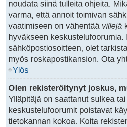
noudata siinä tulleita ohjeita. Mi
varma, että annoit toimivan sähk
vaatimiseen on vähentää
villejä
k
hyväkseen keskustelufoorumia. Mi
sähköpostiosoitteen, olet tarkista
myös roskapostikansion. Ota yhte
Ylös
Olen rekisteröitynyt joskus, 
Ylläpitäjä on saattanut sulkea ta
keskustelufoorumit poistavat k
tietokannan kokoa. Koita rekister