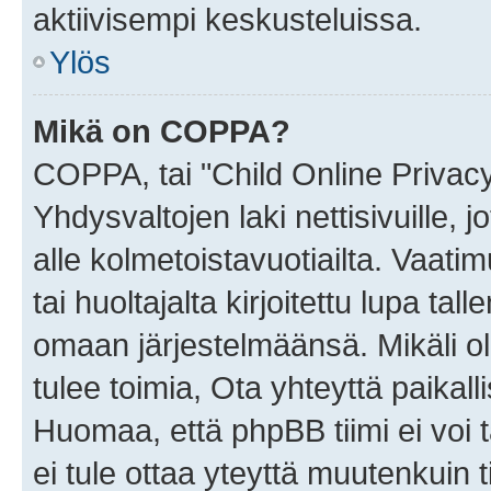
aktiivisempi keskusteluissa.
Ylös
Mikä on COPPA?
COPPA, tai "Child Online Privac
Yhdysvaltojen laki nettisivuille, 
alle kolmetoistavuotiailta. Vaa
tai huoltajalta kirjoitettu lupa ta
omaan järjestelmäänsä. Mikäli 
tulee toimia, Ota yhteyttä paika
Huomaa, että phpBB tiimi ei voi t
ei tule ottaa yteyttä muutenkuin t