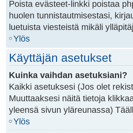
Poista evästeet-linkki poistaa p
huolen tunnistautmisestasi, kirja
luetuista viesteistä mikäli ylläpitä
Ylös
Käyttäjän asetukset
Kuinka vaihdan asetuksiani?
Kaikki asetuksesi (Jos olet rekist
Muuttaaksesi näitä tietoja klikka
yleensä sivun yläreunassa) Tääll
Ylös