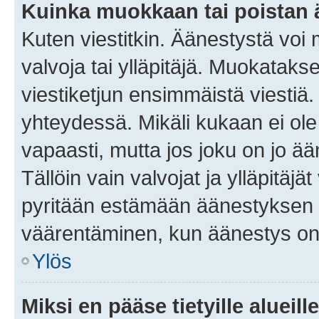
Kuinka muokkaan tai poistan
Kuten viestitkin. Äänestystä voi
valvoja tai ylläpitäjä. Muokatak
viestiketjun ensimmäistä viestiä
yhteydessä. Mikäli kukaan ei ol
vapaasti, mutta jos joku on jo ä
Tällöin vain valvojat ja ylläpitäjä
pyritään estämään äänestyksen 
väärentäminen, kun äänestys on
Ylös
Miksi en pääse tietyille alueill