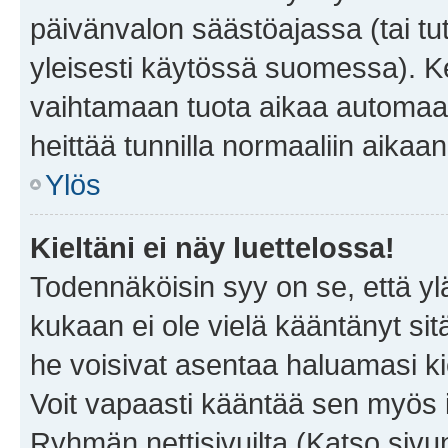
päivänvalon säästöajassa (tai tu
yleisesti käytössä suomessa). Ke
vaihtamaan tuota aikaa automaatti
heittää tunnilla normaaliin aikaan
Ylös
Kieltäni ei näy luettelossa!
Todennäköisin syy on se, että yläp
kukaan ei ole vielä kääntänyt sitä 
he voisivat asentaa haluamasi ki
Voit vapaasti kääntää sen myös i
Ryhmän nettisivuilta (Katso sivun