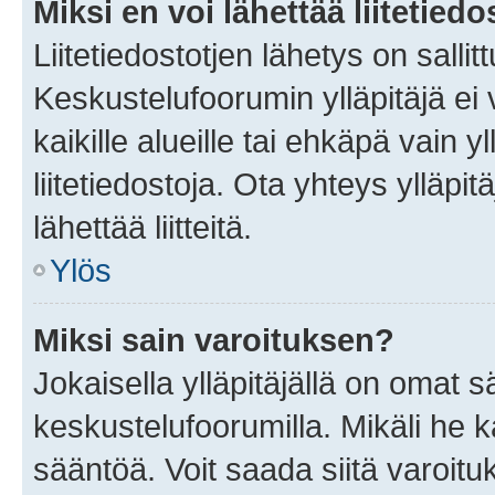
Miksi en voi lähettää liitetied
Liitetiedostotjen lähetys on sallit
Keskustelufoorumin ylläpitäjä ei v
kaikille alueille tai ehkäpä vain 
liitetiedostoja. Ota yhteys ylläpit
lähettää liitteitä.
Ylös
Miksi sain varoituksen?
Jokaisella ylläpitäjällä on omat 
keskustelufoorumilla. Mikäli he ka
sääntöä. Voit saada siitä varoi