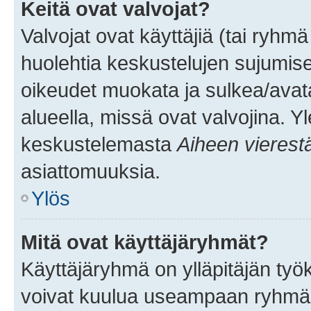
Keitä ovat valvojat?
Valvojat ovat käyttäjiä (tai ryhmä
huolehtia keskustelujen sujumise
oikeudet muokata ja sulkea/avata, 
alueella, missä ovat valvojina. Y
keskustelemasta
Aiheen vierest
asiattomuuksia.
Ylös
Mitä ovat käyttäjäryhmät?
Käyttäjäryhmä on ylläpitäjän työka
voivat kuulua useampaan ryhmään