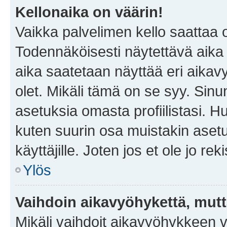
Kellonaika on väärin!
Vaikka palvelimen kello saattaa 
Todennäköisesti näytettävä aika
aika saatetaan näyttää eri aika
olet. Mikäli tämä on se syy. Si
asetuksia omasta profiilistasi. 
kuten suurin osa muistakin asetuks
käyttäjille. Joten jos et ole jo rek
Ylös
Vaihdoin aikavyöhykettä, mutta 
Mikäli vaihdoit aikavyöhykkeen 