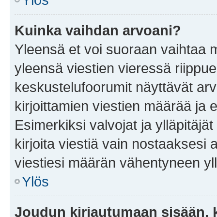
Kuinka vaihdan arvoani?
Yleensä et voi suoraan vaihtaa 
yleensä viestien vieressä riippu
keskustelufoorumit näyttävät ar
kirjoittamien viestien määrää ja er
Esimerkiksi valvojat ja ylläpitäjä
kirjoita viestiä vain nostaakses
viestiesi määrän vähentyneen yl
Ylös
Joudun kirjautumaan sisään, k