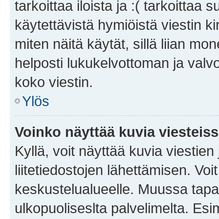
tarkoittaa iloista ja :( tarkoittaa 
käytettävistä hymiöistä viestin k
miten näitä käytät, sillä liian m
helposti lukukelvottoman ja valvo
koko viestin.
Ylös
Voinko näyttää kuvia viesteis
Kyllä, voit näyttää kuvia viestien 
liitetiedostojen lähettämisen. Vo
keskustelualueelle. Muussa tapa
ulkopuoliseslta palvelimelta. Es