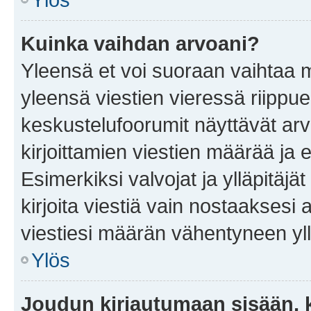
Kuinka vaihdan arvoani?
Yleensä et voi suoraan vaihtaa 
yleensä viestien vieressä riippu
keskustelufoorumit näyttävät ar
kirjoittamien viestien määrää ja er
Esimerkiksi valvojat ja ylläpitäjä
kirjoita viestiä vain nostaakses
viestiesi määrän vähentyneen yl
Ylös
Joudun kirjautumaan sisään, k