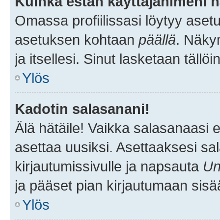
Kuinka estän käyttäjänimeni n
Omassa profiilissasi löytyy aset
asetuksen kohtaan
päällä
. Näkym
ja itsellesi. Sinut lasketaan tällö
Ylös
Kadotin salasanani!
Älä hätäile! Vaikka salasanaasi 
asettaa uusiksi. Asettaaksesi s
kirjautumissivulle ja napsauta
Un
ja pääset pian kirjautumaan sisä
Ylös