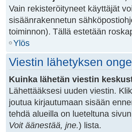
Vain rekisteröityneet käyttäjät v
sisäänrakennetun sähköpostiohjel
toiminnon). Tällä estetään roskap
Ylös
Viestin lähetyksen ong
Kuinka lähetän viestin keskus
Lähettääksesi uuden viestin. Kl
joutua kirjautumaan sisään ennen 
tehdä alueilla on lueteltuna sivun
Voit äänestää, jne.
) lista.