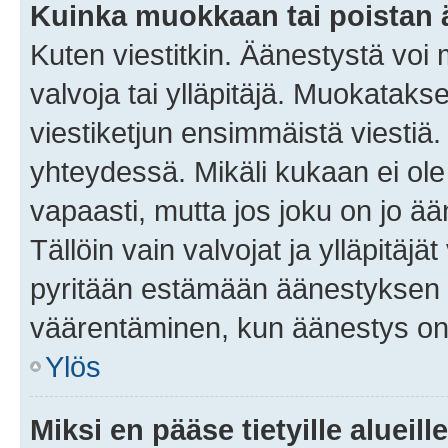
Kuinka muokkaan tai poistan
Kuten viestitkin. Äänestystä voi
valvoja tai ylläpitäjä. Muokatak
viestiketjun ensimmäistä viestiä
yhteydessä. Mikäli kukaan ei ol
vapaasti, mutta jos joku on jo ä
Tällöin vain valvojat ja ylläpitäjä
pyritään estämään äänestyksen 
väärentäminen, kun äänestys on
Ylös
Miksi en pääse tietyille alueill