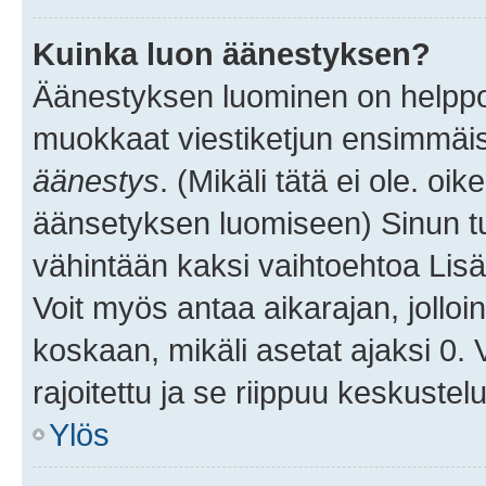
Kuinka luon äänestyksen?
Äänestyksen luominen on helppoa.
muokkaat viestiketjun ensimmäis
äänestys
. (Mikäli tätä ei ole. oik
äänsetyksen luomiseen) Sinun tu
vähintään kaksi vaihtoehtoa Lisää
Voit myös antaa aikarajan, jolloi
koskaan, mikäli asetat ajaksi 0.
rajoitettu ja se riippuu keskustel
Ylös