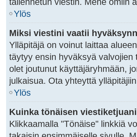
tallennetun viestin. Mene omiin a
Ylös
Miksi viestini vaatii hyväksyn
Ylläpitäjä on voinut laittaa alueen
täytyy ensin hyväksyä valvojien 
olet joutunut käyttäjäryhmään, jo
julkaisua. Ota yhteyttä ylläpitäjii
Ylös
Kuinka tönäisen viestiketjuan
Klikkaamalla "Tönäise" linkkiä voi
takaisin ensimmäiselle sivulle. M