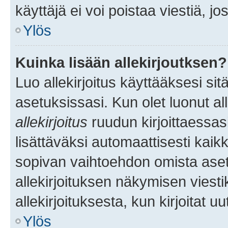
käyttäjä ei voi poistaa viestiä, jo
Ylös
Kuinka lisään allekirjoutksen?
Luo allekirjoitus käyttääksesi si
asetuksissasi. Kun olet luonut all
allekirjoitus
ruudun kirjoittaessasi
lisättäväksi automaattisesti kaikki
sopivan vaihtoehdon omista asetu
allekirjoituksen näkymisen viesti
allekirjoituksesta, kun kirjoitat uu
Ylös