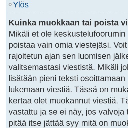
Ylös
Kuinka muokkaan tai poista vi
Mikäli et ole keskustelufoorumin y
poistaa vain omia viestejäsi. Voi
rajoitetun ajan sen luomisen jäl
valitsemastasi viestistä. Mikäli jo
lisätään pieni teksti osoittama
lukemaan viestiä. Tässä on mu
kertaa olet muokannut viestiä. Tä
vastattu ja se ei näy, jos valvoja
pitää itse jättää syy mitä on muo