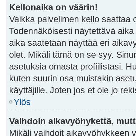
Kellonaika on väärin!
Vaikka palvelimen kello saattaa 
Todennäköisesti näytettävä aika
aika saatetaan näyttää eri aika
olet. Mikäli tämä on se syy. Si
asetuksia omasta profiilistasi. 
kuten suurin osa muistakin asetuks
käyttäjille. Joten jos et ole jo rek
Ylös
Vaihdoin aikavyöhykettä, mutta 
Mikäli vaihdoit aikavyöhykkeen 