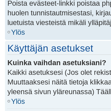
Poista evästeet-linkki poistaa p
huolen tunnistautmisestasi, kirja
luetuista viesteistä mikäli ylläpitä
Ylös
Käyttäjän asetukset
Kuinka vaihdan asetuksiani?
Kaikki asetuksesi (Jos olet rekist
Muuttaaksesi näitä tietoja klikka
yleensä sivun yläreunassa) Tääll
Ylös