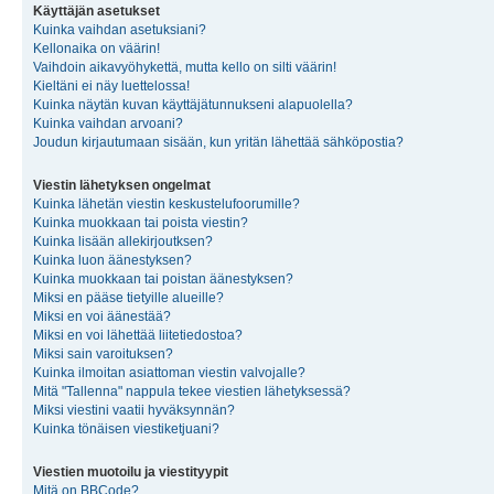
Käyttäjän asetukset
Kuinka vaihdan asetuksiani?
Kellonaika on väärin!
Vaihdoin aikavyöhykettä, mutta kello on silti väärin!
Kieltäni ei näy luettelossa!
Kuinka näytän kuvan käyttäjätunnukseni alapuolella?
Kuinka vaihdan arvoani?
Joudun kirjautumaan sisään, kun yritän lähettää sähköpostia?
Viestin lähetyksen ongelmat
Kuinka lähetän viestin keskustelufoorumille?
Kuinka muokkaan tai poista viestin?
Kuinka lisään allekirjoutksen?
Kuinka luon äänestyksen?
Kuinka muokkaan tai poistan äänestyksen?
Miksi en pääse tietyille alueille?
Miksi en voi äänestää?
Miksi en voi lähettää liitetiedostoa?
Miksi sain varoituksen?
Kuinka ilmoitan asiattoman viestin valvojalle?
Mitä "Tallenna" nappula tekee viestien lähetyksessä?
Miksi viestini vaatii hyväksynnän?
Kuinka tönäisen viestiketjuani?
Viestien muotoilu ja viestityypit
Mitä on BBCode?