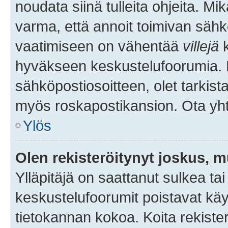
noudata siinä tulleita ohjeita. Mi
varma, että annoit toimivan sähk
vaatimiseen on vähentää
villejä
k
hyväkseen keskustelufoorumia. Mi
sähköpostiosoitteen, olet tarkista
myös roskapostikansion. Ota yhte
Ylös
Olen rekisteröitynyt joskus, 
Ylläpitäjä on saattanut sulkea ta
keskustelufoorumit poistavat k
tietokannan kokoa. Koita rekister