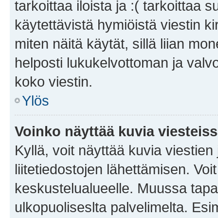
tarkoittaa iloista ja :( tarkoittaa 
käytettävistä hymiöistä viestin k
miten näitä käytät, sillä liian m
helposti lukukelvottoman ja valvo
koko viestin.
Ylös
Voinko näyttää kuvia viesteis
Kyllä, voit näyttää kuvia viestien 
liitetiedostojen lähettämisen. Vo
keskustelualueelle. Muussa tapa
ulkopuoliseslta palvelimelta. Es