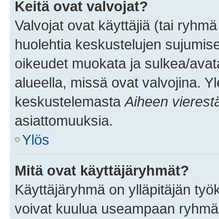
Keitä ovat valvojat?
Valvojat ovat käyttäjiä (tai ryhmä
huolehtia keskustelujen sujumise
oikeudet muokata ja sulkea/avata, 
alueella, missä ovat valvojina. Y
keskustelemasta
Aiheen vierest
asiattomuuksia.
Ylös
Mitä ovat käyttäjäryhmät?
Käyttäjäryhmä on ylläpitäjän työka
voivat kuulua useampaan ryhmään