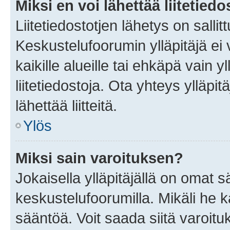
Miksi en voi lähettää liitetied
Liitetiedostotjen lähetys on sallit
Keskustelufoorumin ylläpitäjä ei v
kaikille alueille tai ehkäpä vain 
liitetiedostoja. Ota yhteys ylläpit
lähettää liitteitä.
Ylös
Miksi sain varoituksen?
Jokaisella ylläpitäjällä on omat 
keskustelufoorumilla. Mikäli he ka
sääntöä. Voit saada siitä varoi