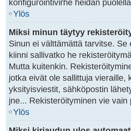
konfigurointivirhe heidän puolella
Ylös
Miksi minun täytyy rekisteröit
Sinun ei välttämättä tarvitse. Se
kiinni sallivatko he rekisteröitym
Mutta kuitenkin. Rekisteröitymine
jotka eivät ole sallittuja vierail
yksityisviestit, sähköpostin lähet
jne... Rekisteröityminen vie vain
Ylös
Miksi kirjaudun ulos automaat