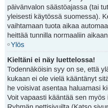
päivänvalon säästöajassa (tai tu
yleisesti käytössä suomessa). Ke
vaihtamaan tuota aikaa automaatti
heittää tunnilla normaaliin aikaan
Ylös
Kieltäni ei näy luettelossa!
Todennäköisin syy on se, että yläp
kukaan ei ole vielä kääntänyt sitä 
he voisivat asentaa haluamasi ki
Voit vapaasti kääntää sen myös i
Ryhmän nettisivuilta (Katso sivun