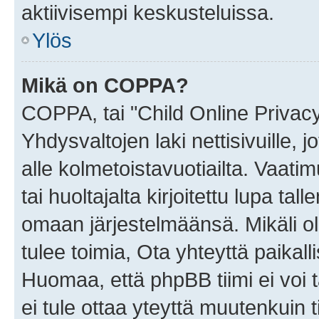
aktiivisempi keskusteluissa.
Ylös
Mikä on COPPA?
COPPA, tai "Child Online Privac
Yhdysvaltojen laki nettisivuille, 
alle kolmetoistavuotiailta. Vaa
tai huoltajalta kirjoitettu lupa ta
omaan järjestelmäänsä. Mikäli 
tulee toimia, Ota yhteyttä paika
Huomaa, että phpBB tiimi ei voi t
ei tule ottaa yteyttä muutenkuin t