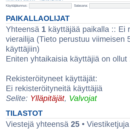
Käyttäjätunnus:
Salasana:
PAIKALLAOLIJAT
Yhteensä
1
käyttäjää paikalla :: Ei r
vierailija (Tieto perustuu viimeisen 5
käyttäjiin)
Eniten yhtaikaisia käyttäjiä on ollut
Rekisteröityneet käyttäjät:
Ei rekisteröityneitä käyttäjiä
Selite:
Ylläpitäjät
,
Valvojat
TILASTOT
Viestejä yhteensä
25
• Viestiketju