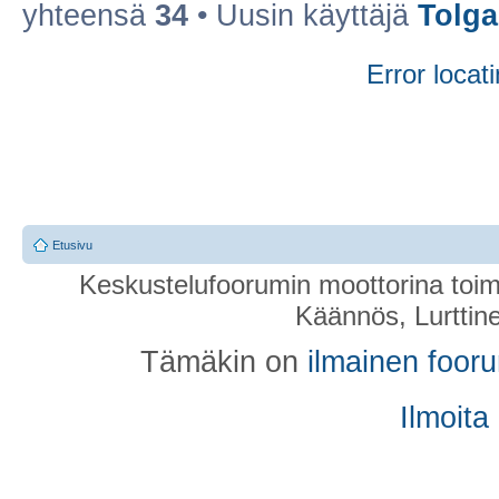
yhteensä
34
• Uusin käyttäjä
Tolg
Error locati
Etusivu
Keskustelufoorumin moottorina toim
Käännös, Lurttin
Tämäkin on
ilmainen foor
Ilmoita