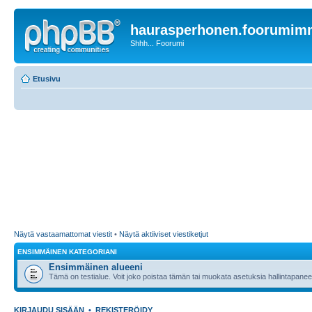
haurasperhonen.foorumi
Shhh... Foorumi
Etusivu
Näytä vastaamattomat viestit
•
Näytä aktiiviset viestiketjut
ENSIMMÄINEN KATEGORIANI
Ensimmäinen alueeni
Tämä on testialue. Voit joko poistaa tämän tai muokata asetuksia hallintapanee
KIRJAUDU SISÄÄN
•
REKISTERÖIDY