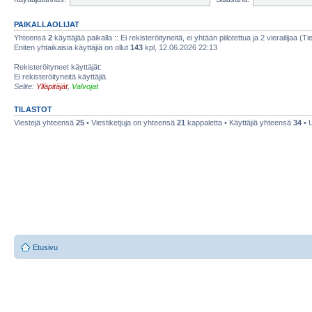
PAIKALLAOLIJAT
Yhteensä
2
käyttäjää paikalla :: Ei rekisteröityneitä, ei yhtään piilotettua ja 2 vierailijaa (T
Eniten yhtaikaisia käyttäjiä on ollut
143
kpl, 12.06.2026 22:13
Rekisteröityneet käyttäjät:
Ei rekisteröityneitä käyttäjiä
Selite:
Ylläpitäjät
,
Valvojat
TILASTOT
Viestejä yhteensä
25
• Viestiketjuja on yhteensä
21
kappaletta • Käyttäjiä yhteensä
34
• 
Etusivu