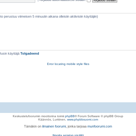
ieto perustuu viimeisen 5 minuutin aikana olleisiin aktiivisiin käyttäjiin)
Uusin käyttäjä
Tolgadeend
Error locating mobile style files
Keskustelufoorumin moottorina toimii
phpBB
® Forum Software © phpBB Group
Käännös, Lurttinen,
www.phpbbsuomi.com
Tämäkin on
ilmainen foorumi
, jonka tarjoaa
munfoorumi.com
Ilmoita asiaton sisältö