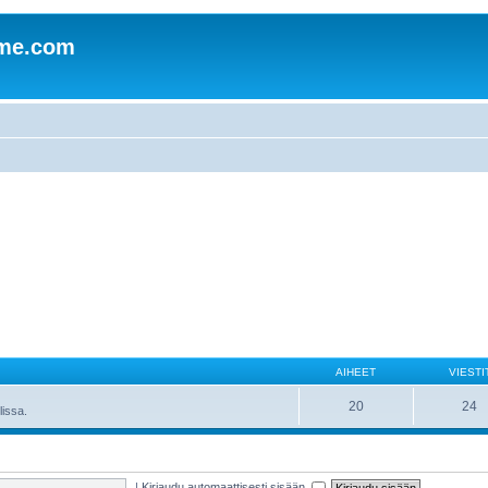
mme.com
AIHEET
VIESTI
20
24
lissa.
|
Kirjaudu automaattisesti sisään.