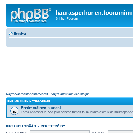
haurasperhonen.foorumi
Shhh... Foorumi
Etusivu
Näytä vastaamattomat viestit
•
Näytä aktiiviset viestiketjut
ENSIMMÄINEN KATEGORIANI
Ensimmäinen alueeni
Tämä on testialue. Voit joko poistaa tämän tai muokata asetuksia hallintapanee
KIRJAUDU SISÄÄN
•
REKISTERÖIDY
Käyttäjätunnus:
Salasana: