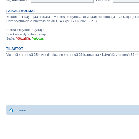
PAIKALLAOLIJAT
Yhteensä
1
käyttäjää paikalla :: Ei rekisteröityneitä, ei yhtään piilotettua ja 1 vierailija (Ti
Eniten yhtaikaisia käyttäjiä on ollut
143
kpl, 12.06.2026 22:13
Rekisteröityneet käyttäjät:
Ei rekisteröityneitä käyttäjiä
Selite:
Ylläpitäjät
,
Valvojat
TILASTOT
Viestejä yhteensä
25
• Viestiketjuja on yhteensä
21
kappaletta • Käyttäjiä yhteensä
34
• 
Etusivu