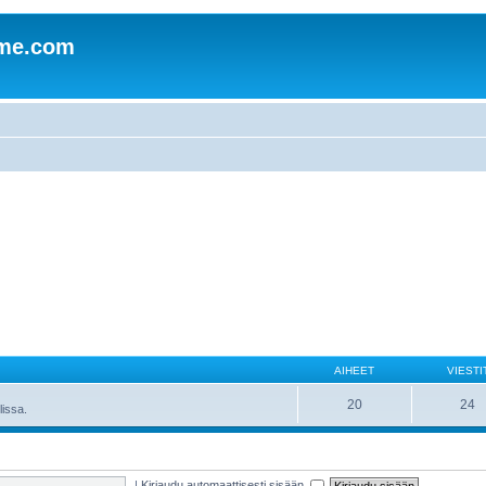
mme.com
AIHEET
VIESTI
20
24
lissa.
|
Kirjaudu automaattisesti sisään.