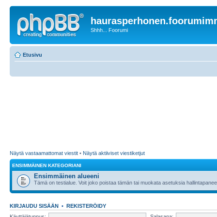
haurasperhonen.foorumi
Shhh... Foorumi
Etusivu
Näytä vastaamattomat viestit
•
Näytä aktiiviset viestiketjut
ENSIMMÄINEN KATEGORIANI
Ensimmäinen alueeni
Tämä on testialue. Voit joko poistaa tämän tai muokata asetuksia hallintapanee
KIRJAUDU SISÄÄN
•
REKISTERÖIDY
Käyttäjätunnus:
Salasana: