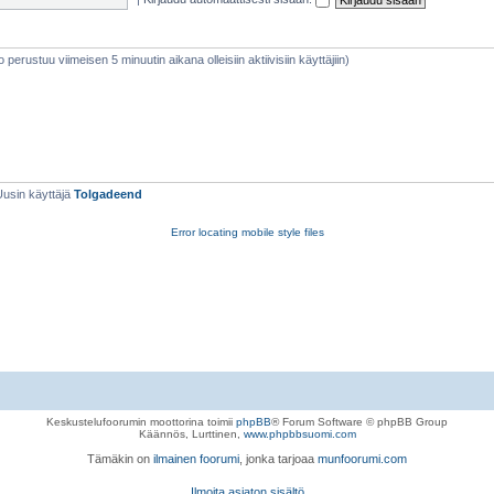
eto perustuu viimeisen 5 minuutin aikana olleisiin aktiivisiin käyttäjiin)
Uusin käyttäjä
Tolgadeend
Error locating mobile style files
Keskustelufoorumin moottorina toimii
phpBB
® Forum Software © phpBB Group
Käännös, Lurttinen,
www.phpbbsuomi.com
Tämäkin on
ilmainen foorumi
, jonka tarjoaa
munfoorumi.com
Ilmoita asiaton sisältö