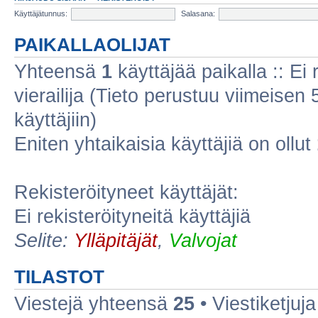
Käyttäjätunnus:
Salasana:
PAIKALLAOLIJAT
Yhteensä
1
käyttäjää paikalla :: Ei r
vierailija (Tieto perustuu viimeisen 5
käyttäjiin)
Eniten yhtaikaisia käyttäjiä on ollut
Rekisteröityneet käyttäjät:
Ei rekisteröityneitä käyttäjiä
Selite:
Ylläpitäjät
,
Valvojat
TILASTOT
Viestejä yhteensä
25
• Viestiketju