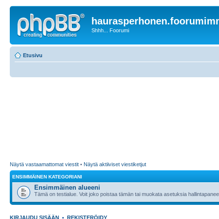
haurasperhonen.foorumi
Shhh... Foorumi
Etusivu
Näytä vastaamattomat viestit
•
Näytä aktiiviset viestiketjut
ENSIMMÄINEN KATEGORIANI
Ensimmäinen alueeni
Tämä on testialue. Voit joko poistaa tämän tai muokata asetuksia hallintapanee
KIRJAUDU SISÄÄN
•
REKISTERÖIDY