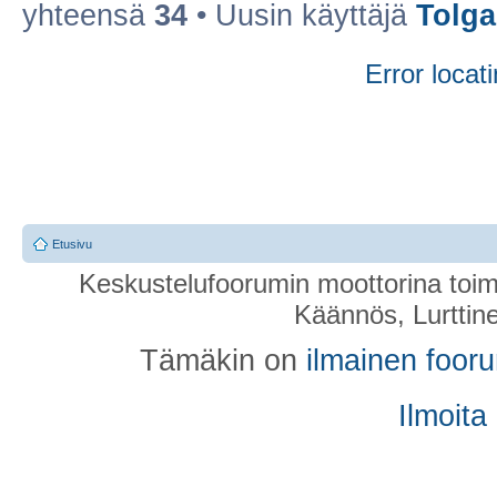
yhteensä
34
• Uusin käyttäjä
Tolg
Error locati
Etusivu
Keskustelufoorumin moottorina toim
Käännös, Lurttin
Tämäkin on
ilmainen foor
Ilmoita