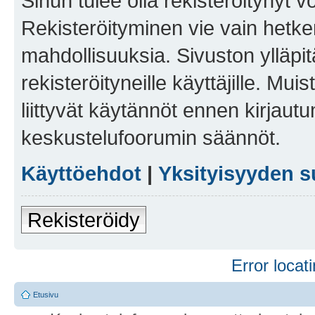
Sinun tulee olla rekisteröitynyt v
Rekisteröityminen vie vain hetken
mahdollisuuksia. Sivuston ylläpit
rekisteröityneille käyttäjille. Mu
liittyvät käytännöt ennen kirjau
keskustelufoorumin säännöt.
Käyttöehdot
|
Yksityisyyden s
Rekisteröidy
Error locati
Etusivu