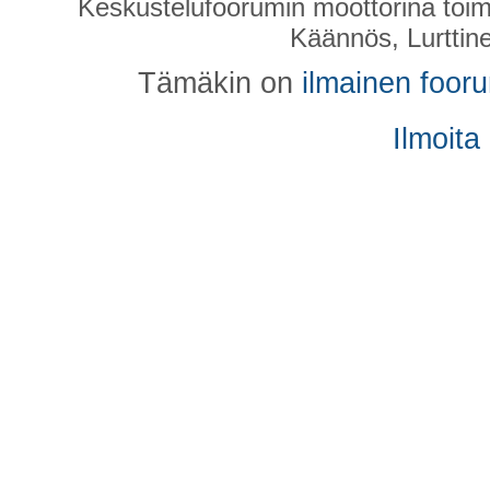
Keskustelufoorumin moottorina toim
Käännös, Lurttin
Tämäkin on
ilmainen foor
Ilmoita