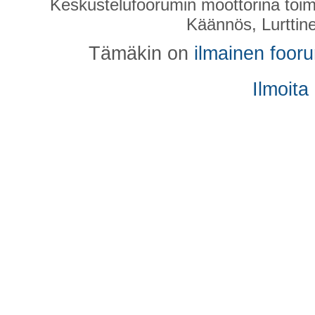
Keskustelufoorumin moottorina toim
Käännös, Lurttin
Tämäkin on
ilmainen foor
Ilmoita