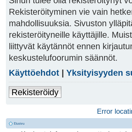
Sinun tulee olla rekisteröitynyt v
Rekisteröityminen vie vain hetken
mahdollisuuksia. Sivuston ylläpit
rekisteröityneille käyttäjille. Mu
liittyvät käytännöt ennen kirjau
keskustelufoorumin säännöt.
Käyttöehdot
|
Yksityisyyden s
Rekisteröidy
Error locati
Etusivu