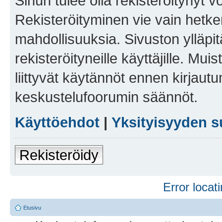
Sinun tulee olla rekisteröitynyt v
Rekisteröityminen vie vain hetken
mahdollisuuksia. Sivuston ylläpit
rekisteröityneille käyttäjille. Mu
liittyvät käytännöt ennen kirjau
keskustelufoorumin säännöt.
Käyttöehdot
|
Yksityisyyden s
Rekisteröidy
Error locati
Etusivu