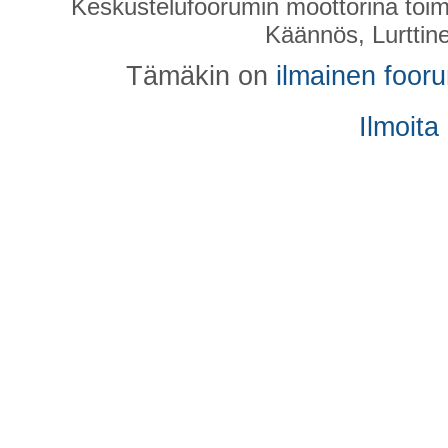
Keskustelufoorumin moottorina toim
Käännös, Lurttin
Tämäkin on
ilmainen foor
Ilmoita