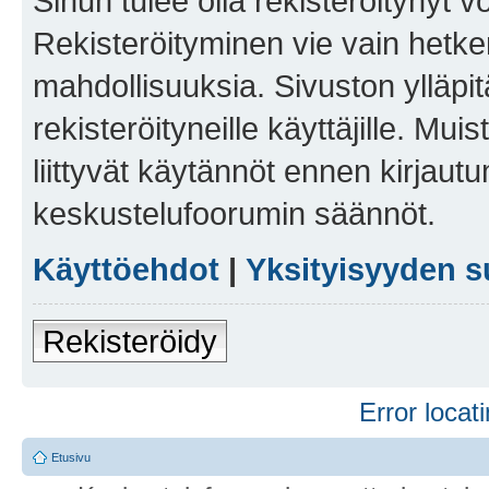
Sinun tulee olla rekisteröitynyt v
Rekisteröityminen vie vain hetken
mahdollisuuksia. Sivuston ylläpit
rekisteröityneille käyttäjille. Mu
liittyvät käytännöt ennen kirjau
keskustelufoorumin säännöt.
Käyttöehdot
|
Yksityisyyden s
Rekisteröidy
Error locati
Etusivu