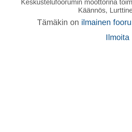
Keskustelufoorumin moottorina toim
Käännös, Lurttin
Tämäkin on
ilmainen foor
Ilmoita