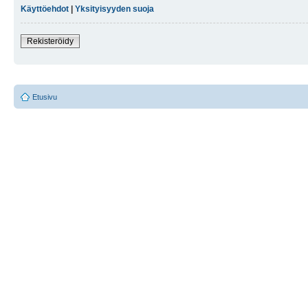
Käyttöehdot
|
Yksityisyyden suoja
Rekisteröidy
Etusivu