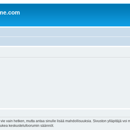
mme.com
vie vain hetken, mutta antaa sinulle lisää mahdollisuuksia. Sivuston ylläpitäjä voi my
 lukea keskustelufoorumin säännöt.