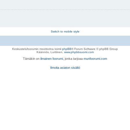
Switch to mobile style
Keskustelufoorumin moottorina toimii
phpBB
® Forum Software © phpBB Group
Käännös, Lurttinen,
www.phpbbsuomi.com
Tämäkin on
ilmainen foorumi
, jonka tarjoaa
munfoorumi.com
Ilmoita asiaton sisältö