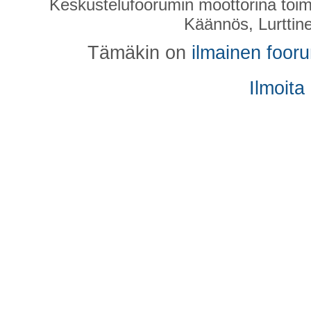
Keskustelufoorumin moottorina toim
Käännös, Lurttin
Tämäkin on
ilmainen foor
Ilmoita