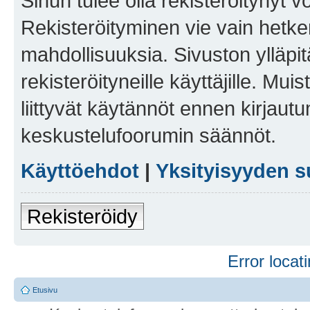
Sinun tulee olla rekisteröitynyt v
Rekisteröityminen vie vain hetken
mahdollisuuksia. Sivuston ylläpit
rekisteröityneille käyttäjille. Mu
liittyvät käytännöt ennen kirjau
keskustelufoorumin säännöt.
Käyttöehdot
|
Yksityisyyden s
Rekisteröidy
Error locati
Etusivu