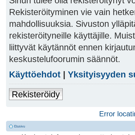
Sinun tulee olla rekisteröitynyt v
Rekisteröityminen vie vain hetken
mahdollisuuksia. Sivuston ylläpit
rekisteröityneille käyttäjille. Mu
liittyvät käytännöt ennen kirjau
keskustelufoorumin säännöt.
Käyttöehdot
|
Yksityisyyden s
Rekisteröidy
Error locati
Etusivu