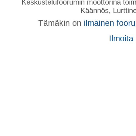
Keskustelufoorumin moottorina toim
Käännös, Lurttin
Tämäkin on
ilmainen foor
Ilmoita