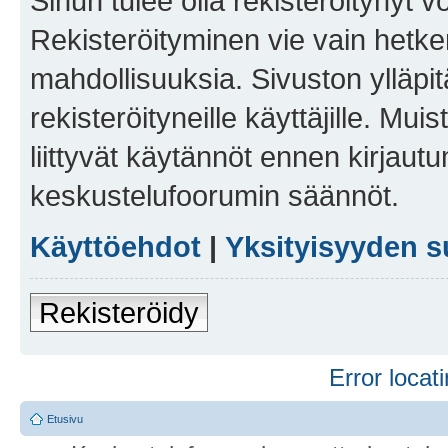
Sinun tulee olla rekisteröitynyt v
Rekisteröityminen vie vain hetken
mahdollisuuksia. Sivuston ylläpit
rekisteröityneille käyttäjille. Mu
liittyvät käytännöt ennen kirjau
keskustelufoorumin säännöt.
Käyttöehdot
|
Yksityisyyden s
Rekisteröidy
Error locati
Etusivu