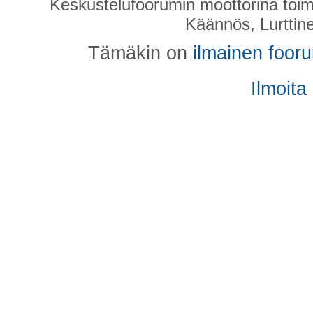
Keskustelufoorumin moottorina toim
Käännös, Lurttin
Tämäkin on
ilmainen foor
Ilmoita