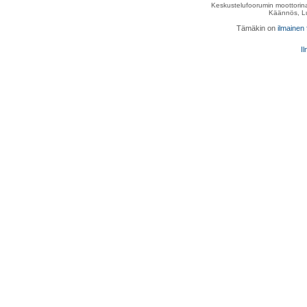
Keskustelufoorumin moottorina
Käännös, Lu
Tämäkin on
ilmainen
Il