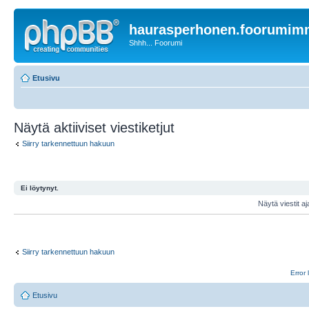
haurasperhonen.foorumi
Shhh... Foorumi
Etusivu
Näytä aktiiviset viestiketjut
Siirry tarkennettuun hakuun
Ei löytynyt.
Näytä viestit aj
Siirry tarkennettuun hakuun
Error 
Etusivu