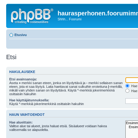
haurasperhonen.foorumi
Shhh... Foorumi
Etusivu
Etsi
HAKULAUSEKE
Etsi avainsanoja:
Aseta
+
merkki sanan eteen, jonka on löydyttävä ja
-
merkki sellaisen sanan
Hae k
eteen, jota ei saa löytyä. Laita haettavat sanat sulkuihin erotettuna
|
-merkillä,
mikäli vain yhden sanan on löydyttävä. Käytä *-merkkiä jokerimerkkinä
Hae k
osittaisiin hakuihin
Hae käyttäjätunnuksella:
Käytä *-merkkiä jokerimerkkinä osittaisiin hakuihin
HAUN VAIHTOEHDOT
Hae alueittain:
Valitse alue tai alueet, josta haluat etsiä. Sisäalueet voidaan hakea
valitsemalla se alapuolelta.