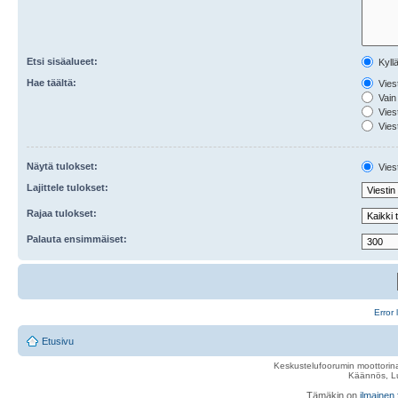
Etsi sisäalueet:
Kyll
Hae täältä:
Viest
Vain 
Viest
Viest
Näytä tulokset:
Viest
Lajittele tulokset:
Rajaa tulokset:
Palauta ensimmäiset:
Error 
Etusivu
Keskustelufoorumin moottorina
Käännös, Lu
Tämäkin on
ilmainen