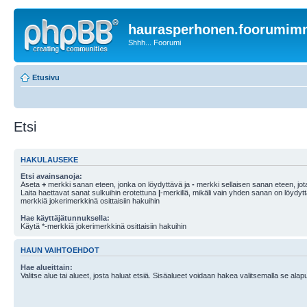
haurasperhonen.foorumi
Shhh... Foorumi
Etusivu
Etsi
HAKULAUSEKE
Etsi avainsanoja:
Aseta
+
merkki sanan eteen, jonka on löydyttävä ja
-
merkki sellaisen sanan eteen, jota
Laita haettavat sanat sulkuihin erotettuna
|
-merkillä, mikäli vain yhden sanan on löydyt
merkkiä jokerimerkkinä osittaisiin hakuihin
Hae käyttäjätunnuksella:
Käytä *-merkkiä jokerimerkkinä osittaisiin hakuihin
HAUN VAIHTOEHDOT
Hae alueittain:
Valitse alue tai alueet, josta haluat etsiä. Sisäalueet voidaan hakea valitsemalla se alapu