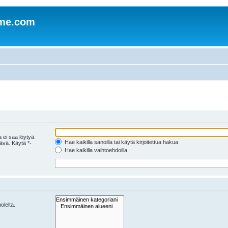
mme.com
 ei saa löytyä.
Hae kaikilla sanoilla tai käytä kirjoitettua hakua
tävä. Käytä *-
Hae kaikilla vaihtoehdoilla
olelta.