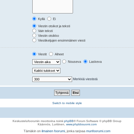
Kyllä
Ei
Viestin otsikot ja teksti
Vain teksti
Viestin otsikko
Viestiketjujen ensimmäinen viesti
Viestit
Aiheet
Nouseva
Laskeva
Merkkiä viestistä
Switch to mobile style
Keskustelufoorumin moottorina toimii
phpBB
® Forum Software © phpBB Group
Käännös, Lurttinen,
www.phpbbsuomi.com
Tämäkin on
ilmainen foorumi
, jonka tarjoaa
munfoorumi.com