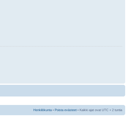
Henkilökunta
•
Poista evästeet
• Kaikki ajat ovat UTC + 2 tuntia