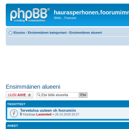
haurasperhonen.foorumi
Shhh... Foorumi
Etusivu
‹
Ensimmäinen kategoriani
‹
Ensimmäinen alueeni
Ensimmäinen alueeni
Lähetä uusi viesti
TIEDOTTEET
Tervetuloa uuteen sh foorumiin
Kirjoittaja
Lasienkeli
» 26.10.2018 20:27
AIHEET