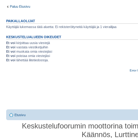
Paluu Etusivu
PAIKALLAOLIJAT
Käyttäjiä lukemassa tätä aluetta: Ei rekisteröityneitä käyttäjiä ja 1 vierailijaa
KESKUSTELUALUEEN OIKEUDET
Et voi
kirjoittaa uusia viestejä
Et voi
vastata viestiketjuihin
Et voi
muokata omia viestejäsi
Et voi
poistaa omia viestejäsi
Et voi
lähettää liitetiedostoja.
Error 
Etusivu
Keskustelufoorumin moottorina toim
Käännös, Lurttin