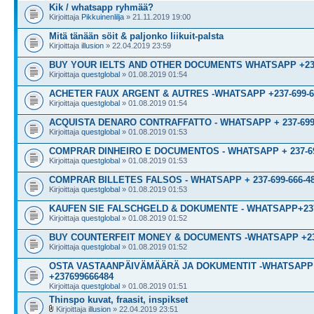
Kik / whatsapp ryhmää?
Kirjoittaja
Pikkuinenlilja
» 21.11.2019 19:00
Mitä tänään söit & paljonko liikuit-palsta
Kirjoittaja
illusion
» 22.04.2019 23:59
BUY YOUR IELTS AND OTHER DOCUMENTS WHATSAPP +237-
Kirjoittaja
questglobal
» 01.08.2019 01:54
ACHETER FAUX ARGENT & AUTRES -WHATSAPP +237-699-6
Kirjoittaja
questglobal
» 01.08.2019 01:54
ACQUISTA DENARO CONTRAFFATTO - WHATSAPP + 237-699-
Kirjoittaja
questglobal
» 01.08.2019 01:53
COMPRAR DINHEIRO E DOCUMENTOS - WHATSAPP + 237-69
Kirjoittaja
questglobal
» 01.08.2019 01:53
COMPRAR BILLETES FALSOS - WHATSAPP + 237-699-666-4
Kirjoittaja
questglobal
» 01.08.2019 01:53
KAUFEN SIE FALSCHGELD & DOKUMENTE - WHATSAPP+237-
Kirjoittaja
questglobal
» 01.08.2019 01:52
BUY COUNTERFEIT MONEY & DOCUMENTS -WHATSAPP +237
Kirjoittaja
questglobal
» 01.08.2019 01:52
OSTA VASTAANPÄIVÄMÄÄRÄ JA DOKUMENTIT -WHATSAPP
+237699666484
Kirjoittaja
questglobal
» 01.08.2019 01:51
Thinspo kuvat, fraasit, inspikset
Kirjoittaja
illusion
» 22.04.2019 23:51