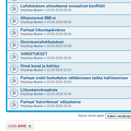
Laihdutuksen aiheuttamat sosiaaliset konfliktit
Kirjoittaja
illusion
» 23.04.2019 00:05
Alhaisimmat BMI:si
Kirjoittaja
illusion
» 23.04.2019 00:02
Parhaat liikuntapäivänne
Kirjoittaja
illusion
» 23.04.2019 00:00
Onnistumishehkutukset
Kirjoittaja
illusion
» 22.04.2019 23:58
VAROITUKSET
Kirjoittaja
illusion
» 22.04.2019 23:56
Omat kuvat ja kehitys
Kirjoittaja
illusion
» 22.04.2019 23:52
Parhaat vinkit herkuttelun välttämiseen taikka hallitsemisee
Kirjoittaja
illusion
» 22.04.2019 23:50
Liikuntamotivaatiota
Kirjoittaja
illusion
» 22.04.2019 23:45
Parhaat 'kalorittomat' välipalanne
Kirjoittaja
illusion
» 22.04.2019 23:43
Näytä viestit ajalta:
Lähetä uusi viesti