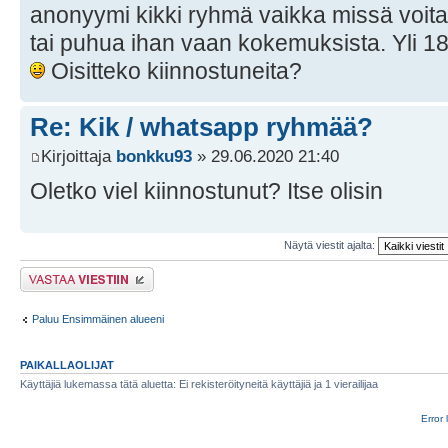
anonyymi kikki ryhmä vaikka missä voitas
tai puhua ihan vaan kokemuksista. Yli 18-
Oisitteko kiinnostuneita?
Re: Kik / whatsapp ryhmää?
Kirjoittaja
bonkku93
» 29.06.2020 21:40
Oletko viel kiinnostunut? Itse olisin
Näytä viestit ajalta:
Lähetä vastaus
Paluu Ensimmäinen alueeni
PAIKALLAOLIJAT
Käyttäjiä lukemassa tätä aluetta: Ei rekisteröityneitä käyttäjiä ja 1 vierailijaa
Error 