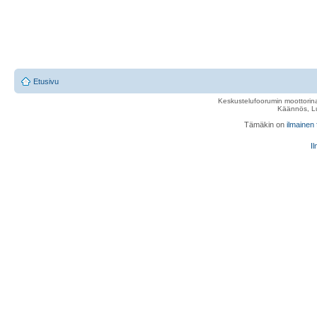
Etusivu
Keskustelufoorumin moottorina
Käännös, Lu
Tämäkin on
ilmainen
Il