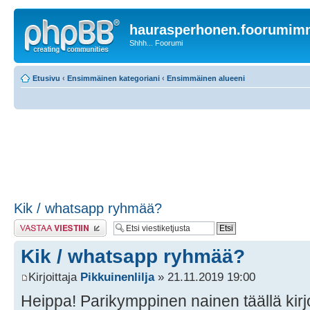
haurasperhonen.foorumi
Shhh... Foorumi
Etusivu
‹
Ensimmäinen kategoriani
‹
Ensimmäinen alueeni
Kik / whatsapp ryhmää?
Lähetä vastaus
Kik / whatsapp ryhmää?
Kirjoittaja
Pikkuinenlilja
» 21.11.2019 19:00
Heippa! Parikymppinen nainen täällä kirj