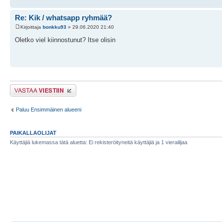
Re: Kik / whatsapp ryhmää?
Kirjoittaja
bonkku93
» 29.06.2020 21:40
Oletko viel kiinnostunut? Itse olisin
Lähetä vastaus
Paluu Ensimmäinen alueeni
PAIKALLAOLIJAT
Käyttäjiä lukemassa tätä aluetta: Ei rekisteröityneitä käyttäjiä ja 1 vierailijaa