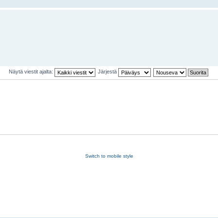
Näytä viestit ajalta:
Järjestä
Switch to mobile style