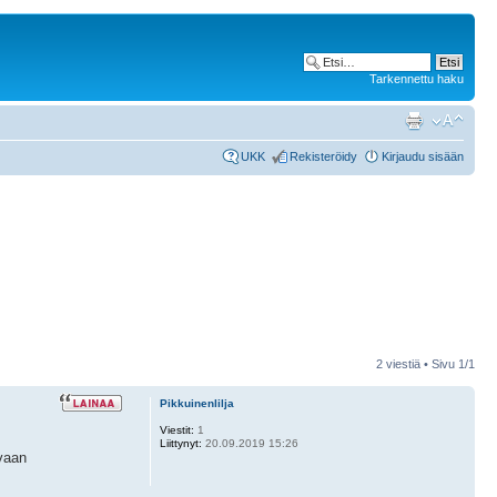
Tarkennettu haku
UKK
Rekisteröidy
Kirjaudu sisään
2 viestiä • Sivu
1
/
1
Pikkuinenlilja
Viestit:
1
Liittynyt:
20.09.2019 15:26
 vaan