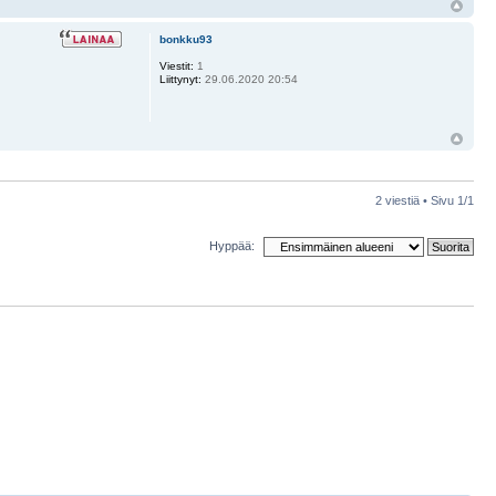
bonkku93
Viestit:
1
Liittynyt:
29.06.2020 20:54
2 viestiä • Sivu
1
/
1
Hyppää: