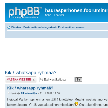
haurasperhonen.foorumi
Shhh... Foorumi
Etusivu
‹
Ensimmäinen kategoriani
‹
Ensimmäinen alueeni
Kik / whatsapp ryhmää?
Lähetä vastaus
Kik / whatsapp ryhmää?
Kirjoittaja
Pikkuinenlilja
» 21.11.2019 19:00
Heippa! Parikymppinen nainen täällä kirjottelee. Mua kiinnostais anonyy
kokemuksista. Yli 18-vuotiaita siihen mielellään
Oisitteko kiinnostune